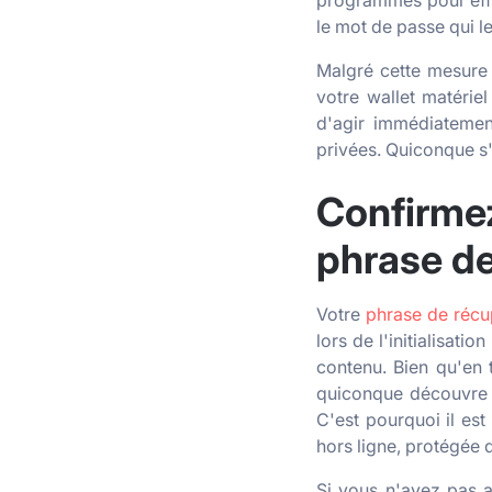
programmés pour effa
le mot de passe qui l
Malgré cette mesure d
votre wallet matérie
d'agir immédiatemen
privées. Quiconque s'
Confirmez
phrase de
Votre
phrase de récu
lors de l'initialisati
contenu. Bien qu'en t
quiconque découvre v
C'est pourquoi il es
hors ligne, protégée 
Si vous n'avez pas a