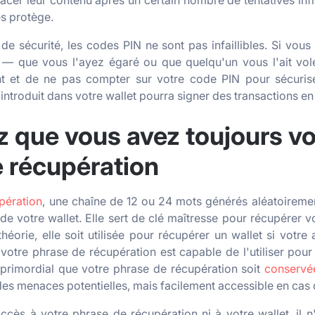
cer leur contenu après un certain nombre de tentatives inf
es protège.
e sécurité, les codes PIN ne sont pas infaillibles. Si vou
l — que vous l'ayez égaré ou que quelqu'un vous l'ait volé
t et de ne pas compter sur votre code PIN pour sécurise
introduit dans votre wallet pourra signer des transactions e
 que vous avez toujours vo
 récupération
pération
, une chaîne de 12 ou 24 mots générés aléatoireme
on de votre wallet. Elle sert de clé maîtresse pour récupérer v
héorie, elle soit utilisée pour récupérer un wallet si votre
otre phrase de récupération est capable de l'utiliser pour
t primordial que votre phrase de récupération soit
conservée
des menaces potentielles, mais facilement accessible en cas 
ccès à votre phrase de récupération ni à votre wallet, il