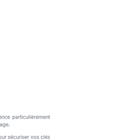
ience particulièrement
mage.
our sécuriser vos clés