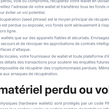
t perdu, volé ou compromis, récupérez votre wallet en utilisa
eillez l'adresse de votre wallet et transférez tous les fonds r
r éviter un vol potentiel.
écupération (seed phrase) est le moyen principal de récupér
lle est perdue ou exposée, vos fonds sont sérieusement à ris
ors ligne.
wallets que sur des appareils fiables et sécurisés. Envisage
e secours et de révoquer les approbations de contrats intelli
urfaces d'attaque.
tés locales, votre fournisseur de wallet et toute plateforme 
es détails des transactions pour soutenir les enquêtes future
 impossible de récupérer des cryptomonnaies perdues. Même 
ace aux arnaques de récupération.
matériel perdu ou vo
physiques (hardware wallets) sont protégés par un code PIN