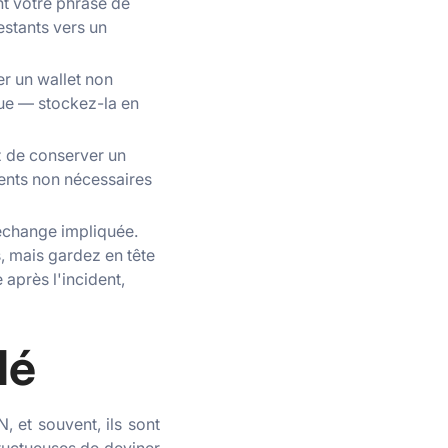
nt votre phrase de
estants vers un
er un wallet non
que — stockez-la en
z de conserver un
gents non nécessaires
d’échange impliquée.
s, mais gardez en tête
après l'incident,
lé
, et souvent, ils sont