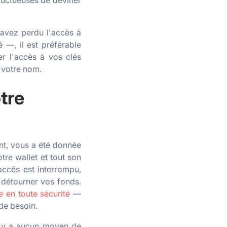
ructueuses de deviner
s avez perdu l'accès à
 —, il est préférable
r l'accès à vos clés
n votre nom.
tre
nt, vous a été donnée
otre wallet et tout son
 accès est interrompu,
 détourner vos fonds.
 en toute sécurité
—
de besoin.
 n'y a aucun moyen de