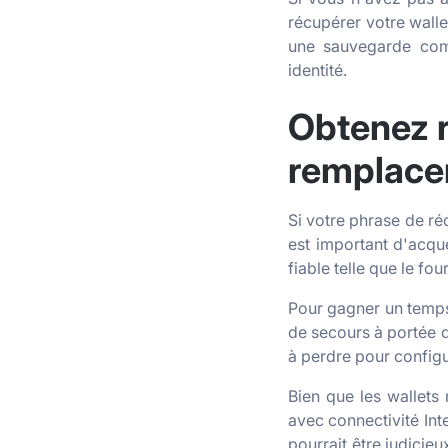
récupérer votre walle
une sauvegarde c
identité.
Obtenez r
remplac
Si votre phrase de réc
est important d'acqu
fiable telle que le fo
Pour gagner un temps p
de secours à portée d
à perdre pour configu
Bien que les wallets 
avec connectivité Int
pourrait être judicie