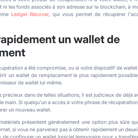
t ni les fonds associés à son adresse sur la blockchain, à m
omme
Ledger Recover
, qui vous permet de récupérer l'acc
apidement un wallet de
ement
upération a été compromise, ou si votre dispositif de wallet 
érir un wallet de remplacement le plus rapidement possibl
urnisseur de wallet lui-même.
récieux dans de telles situations, il est judicieux de déjà a
e main. Si quelqu'un a accès à votre phrase de récupération,
rer un nouveau wallet.
matériels présentent généralement une option plus sûre que
ernet, si vous ne parvenez pas à obtenir rapidement un deuxiè
ux de configurer un wallet logiciel temporaire pour y transfér