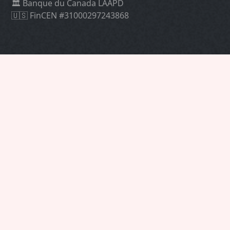
🏛 Banque du Canada LAAPD
🇺🇸 FinCEN #31000297243868