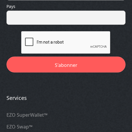
Pays
Services
EZO SuperWallet™
EZO Swap™