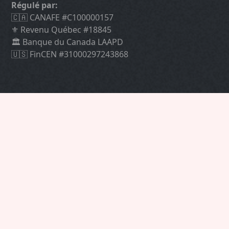
Régulé par:
🇨🇦 CANAFE #C100000157
⚜️ Revenu Québec #18845
🏛 Banque du Canada LAAPD
🇺🇸 FinCEN #31000297243868